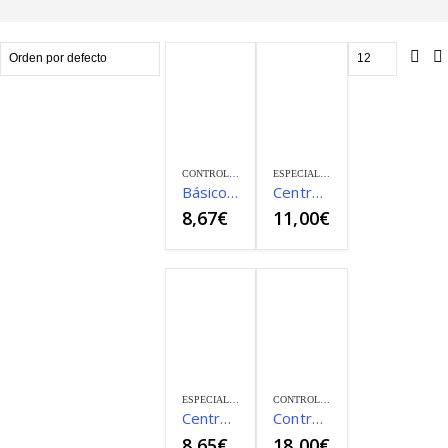
CONTROLADOR DE ACCESOS
ESPECIALIDADES PARA VS
Básico de portero profesional
Centros comerciales
8,67
€
11,00
€
ESPECIALIDADES PARA VS
CONTROLADOR DE ACCESOS
Centros Hospitalarios
Controlador de Accesos – Comunidad de Madrid
8,65
€
18,00
€