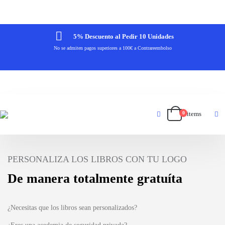
Envío Gratuíto en Pedidos Superiores a 100€
5% Descuento al Pedir 10 Unidades
No se admiten pagos superiores a 100€ a Contrareembolso
10% Descuento al Pedir 30 Unidades
0 items
0
PERSONALIZA LOS LIBROS CON TU LOGO
De manera totalmente gratuíta
¿Necesitas que los libros sean personalizados?