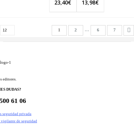
23,40
€
13,98
€
…
1
2
6
7
s editores.
NES DUDAS?
500 61 06
s seguridad privada
 vigilante de seguridad