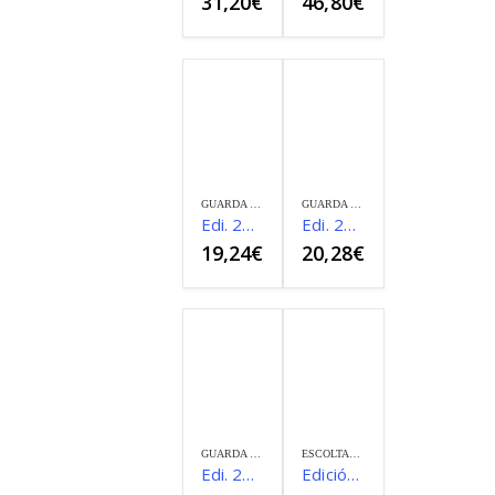
31,20
€
46,80
€
GUARDA RURAL
GUARDA RURAL
Edi. 2024 Especialidad de Caza del Guarda Rural
Edi. 2024 Especialidad de Pesca del Guarda Rural
19,24
€
20,28
€
GUARDA RURAL
ESCOLTAS Y EXPLOSIVOS
Edi. 2024 Guarda Rural
Edición 2025 Escolta Privado ByN