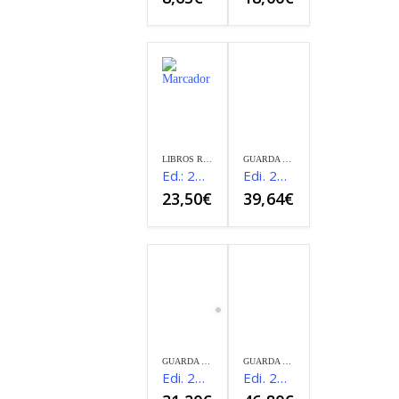
LIBROS REGISTROS SEGURIDAD PRIVADA
GUARDA RURAL
Ed.: 2024 Registro Entrada y Salida de Munición para ejercicios de Tiro
Edi. 2024 (Color) Especialidad de Caza del Guarda Rural
23,50
€
39,64
€
GUARDA RURAL
GUARDA RURAL
Edi. 2024 (Color) Especialidad de Pesca del Guarda Rural
Edi. 2024 (Color) Guarda Rural